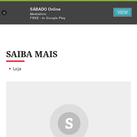
Sábado
SÁBADO Online
Assine
Iniciar Sessão
VIEW
×
Medialivre
FREE - In Google Play
SAIBA MAIS
Loja