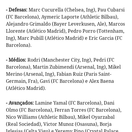
- Defesas:
Marc Cucurella (Chelsea, Ing), Pau Cubarsi
(FC Barcelona), Aymeric Laporte (Athletic Bilbau),
Alejandro Grimaldo (Bayer Leverkusen, Ale), Marcos
Llorente (Atlético Madrid), Pedro Porro (Tottenham,
Ing), Marc Pubill (Atlético Madrid) e Eric Garcia (FC
Barcelona).
- Médios:
Rodri (Manchester City, Ing), Pedri (FC
Barcelona), Martin Zubimendi (Arsenal, Ing), Mikel
Merino (Arsenal, Ing), Fabian Ruiz (Paris Saint-
Germain, Fra), Gavi (FC Barcelona) e Alex Baena
(Atlético Madrid).
- Avançados:
Lamine Yamal (FC Barcelona), Dani
Olmo (FC Barcelona), Ferran Torres (FC Barcelona),
Nico Williams (Athletic Bilbau), Mikel Oyarzabal
(Real Sociedad), Victor Munoz (Osasuna), Borja
Iglesias (Celta Vigo) e Yeremy Pino (Crystal Palace,