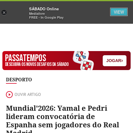
Sábado
SÁBADO Online
Assine
Iniciar Sessão
VIEW
×
Medialivre
FREE - In Google Play
PASSATEMPOS
›
JOGAR
DESCUBRA OS NOVOS DESAFIOS DA SÁBADO
DESPORTO
OUVIR ARTIGO
Mundial'2026: Yamal e Pedri
lideram convocatória de
Espanha sem jogadores do Real
Madrid