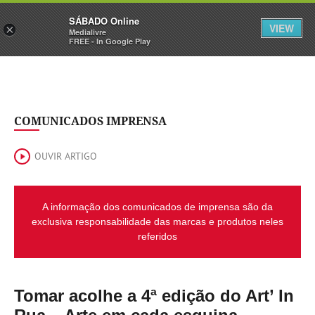
Sábado
SÁBADO Online
Assine
Iniciar Sessão
VIEW
×
Medialivre
FREE - In Google Play
COMUNICADOS IMPRENSA
OUVIR ARTIGO
A informação dos comunicados de imprensa são da
exclusiva responsabilidade das marcas e produtos neles
referidos
Tomar acolhe a 4ª edição do Art’ In