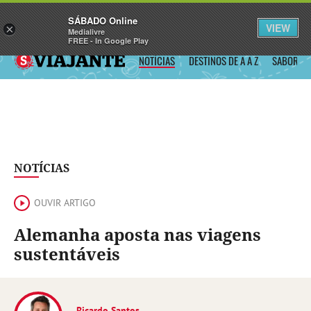
Sábado
SÁBADO Online
Assine
Iniciar Sessão
VIEW
×
Medialivre
FREE - In Google Play
SÁBADO VIAJANTE
NOTÍCIAS
DESTINOS DE A A Z
SABORES
NOTÍCIAS
OUVIR ARTIGO
Alemanha aposta nas viagens
sustentáveis
Ricardo Santos