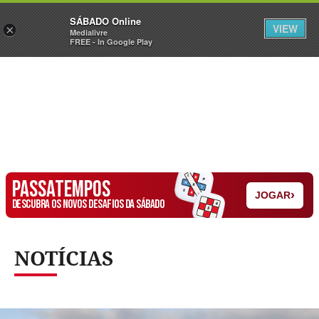
Sábado
SÁBADO Online
Assine
Iniciar Sessão
VIEW
×
Medialivre
FREE - In Google Play
PASSATEMPOS
›
JOGAR
DESCUBRA OS NOVOS DESAFIOS DA SÁBADO
NOTÍCIAS