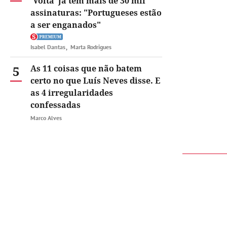
'Volta' já tem mais de 30 mil
assinaturas: "Portugueses estão
a ser enganados"
Isabel Dantas
Marta Rodrigues
5
As 11 coisas que não batem
certo no que Luís Neves disse. E
as 4 irregularidades
confessadas
Marco Alves