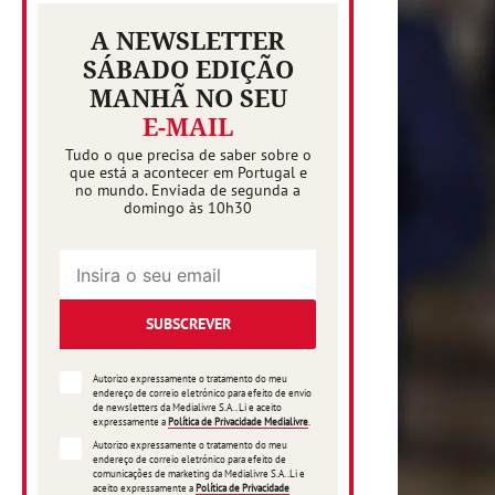
A NEWSLETTER
SÁBADO EDIÇÃO
MANHÃ NO SEU
E-MAIL
Tudo o que precisa de saber sobre o
que está a acontecer em Portugal e
no mundo. Enviada de segunda a
domingo às 10h30
SUBSCREVER
Autorizo expressamente o tratamento do meu
endereço de correio eletrónico para efeito de envio
de newsletters da Medialivre S.A.. Li e aceito
expressamente a
Política de Privacidade Medialivre
.
Autorizo expressamente o tratamento do meu
endereço de correio eletrónico para efeito de
comunicações de marketing da Medialivre S.A..Li e
aceito expressamente a
Política de Privacidade