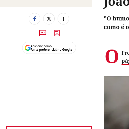
Joã
+
"O humor
como é o
O
Adicione como
fonte preferencial no Google
Pr
pá