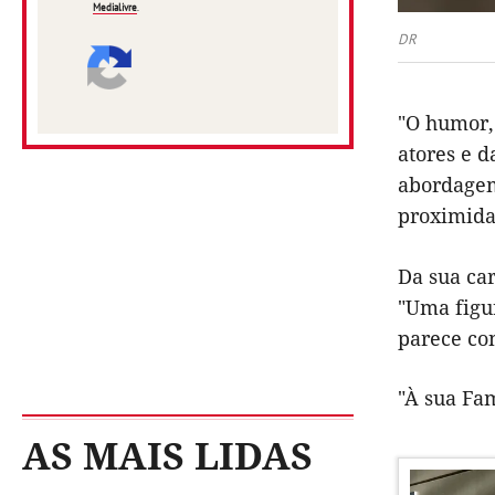
Medialivre
.
DR
"O humor,
atores e d
abordagem 
proximida
Da sua car
"Uma figu
parece co
"À sua Fam
AS MAIS LIDAS