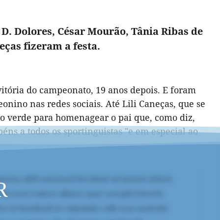
. D. Dolores, César Mourão, Tânia Ribas de
eças fizeram a festa.
 vitória do campeonato, 19 anos depois. E foram
nino nas redes sociais. Até Lili Caneças, que se
do verde para homenagear o pai que, como diz,
béns a todos os sportinguistas "e em especial ao
R