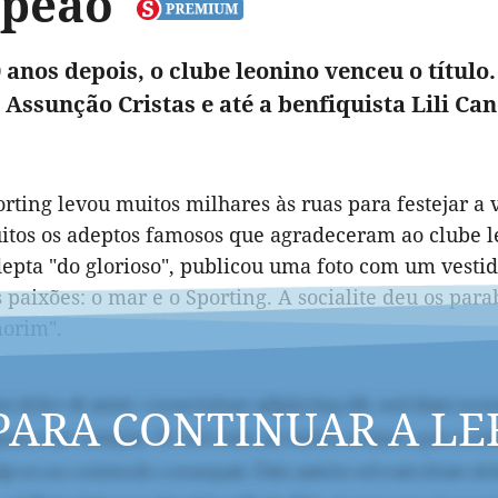
peão
 anos depois, o clube leonino venceu o título
 Assunção Cristas e até a benfiquista Lili Can
rting levou muitos milhares às ruas para festejar a
itos os adeptos famosos que agradeceram ao clube leo
epta "do glorioso", publicou uma foto com um vesti
 paixões: o mar e o Sporting. A socialite deu os para
orim".
PARA CONTINUAR A LE