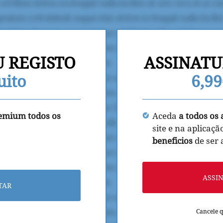
U REGISTO
ASSINATU
uito
6,9
remium todos os
Aceda
a todos os 
site e na aplicaçã
beneficios
de ser
ASSI
TAR
Cancele 