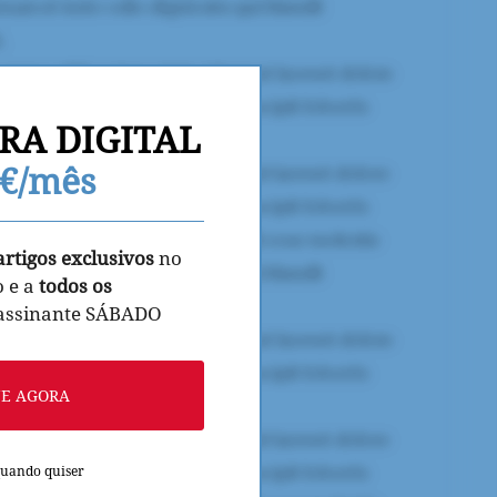
RA DIGITAL
9€/mês
artigos exclusivos
no
o e a
todos os
 assinante SÁBADO
NE AGORA
quando quiser