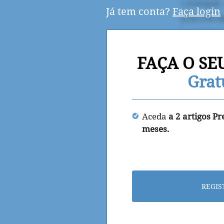
Já tem conta?
Faça login
FAÇA O SE
Grat
Aceda
a 2 artigos P
meses.
REGIS