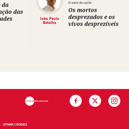
O sono da razão
 da
Os mortos
ação das
desprezados e os
dades
João Paulo
Batalha
vivos desprezíveis
ATIVAR COOKIES