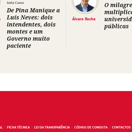
Justa Causa
O milagre
De Pina Manique a
multiplic
Luís Neves: dois
universi
a
Álvaro Rocha
intendentes, dois
públicas
montes e um
Governo muito
paciente
AL
FICHA TÉCNICA
LEI DA TRANSPARÊNCIA
CÓDIGO DE CONDUTA
CONTACTOS