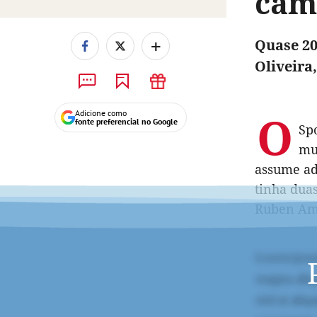
cam
+
Quase 20
Oliveira,
O
Adicione como
fonte preferencial no Google
Spo
mu
assume ad
tinha duas
Ruben Am