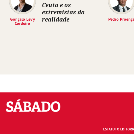
Ceuta e os
extremistas da
realidade
Gonçalo Levy
Pedro Proenç
Cordeiro
Sábado
ESTATUTO EDITORI