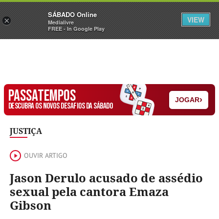
Sábado
SÁBADO Online
Assine
Iniciar Sessão
VIEW
×
Medialivre
FREE - In Google Play
PASSATEMPOS
›
JOGAR
DESCUBRA OS NOVOS DESAFIOS DA SÁBADO
JUSTIÇA
OUVIR ARTIGO
Jason Derulo acusado de assédio
sexual pela cantora Emaza
Gibson