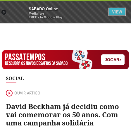
Sábado
SÁBADO Online
Assine
Iniciar Sessão
VIEW
×
Medialivre
FREE - In Google Play
PASSATEMPOS
›
JOGAR
DESCUBRA OS NOVOS DESAFIOS DA SÁBADO
SOCIAL
OUVIR ARTIGO
David Beckham já decidiu como
vai comemorar os 50 anos. Com
uma campanha solidária