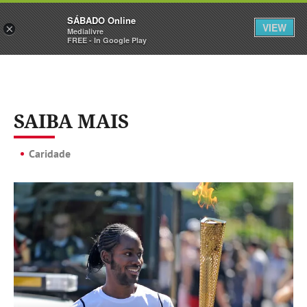
Sábado
SÁBADO Online
Assine
Iniciar Sessão
VIEW
×
Medialivre
FREE - In Google Play
SAIBA MAIS
Caridade