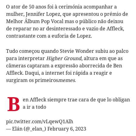
O ator de 50 anos foi à cerimónia acompanhar a
mulher, Jennifer Lopez, que apresentou o prémio de
Melhor Álbum Pop Vocal mas o público não deixou
de reparar no ar desinteressado e vazio de Affleck,
contrastante com a euforia de Lopez.
Tudo começou quando Stevie Wonder subiu ao palco
para interpretar
Higher Ground
, altura em que as
câmeras captaram a expressão aborrecida de Ben
Affleck. Daqui, a internet foi rápida a reagir e
surgiram os primeiros
memes
.
B
en Affleck siempre trae cara de que lo obligan
a ir a todo
pic.twitter.com/vLqewQ1Alh
— Elán (@_elan_)
February 6, 2023