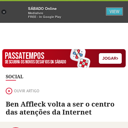
Sábado
SÁBADO Online
Assine
Iniciar Sessão
VIEW
×
Medialivre
FREE - In Google Play
PASSATEMPOS
›
JOGAR
DESCUBRA OS NOVOS DESAFIOS DA SÁBADO
SOCIAL
OUVIR ARTIGO
Ben Affleck volta a ser o centro
das atenções da Internet