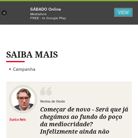
Sábado
SÁBADO Online
Assine
Iniciar Sessão
VIEW
×
Medialivre
FREE - In Google Play
SAIBA MAIS
Campanha
Ventos de Oeste
Começar de novo - Será que já
chegámos ao fundo do poço
Eurico Reis
da mediocridade?
Infelizmente ainda não