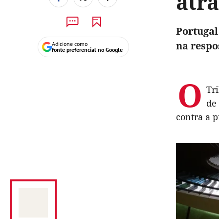
atr
Portugal
na respo
Adicione como
fonte preferencial no Google
O
Tr
de
contra a p