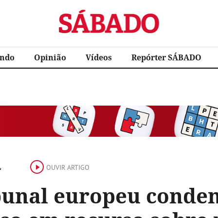
Sábado
ndo
Opinião
Vídeos
Repórter SÁBADO
L
OUVIR ARTIGO
bunal europeu conden