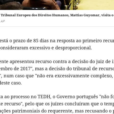
o Tribunal Europeu dos Direitos Humanos, Mattias Guyomar, visita o
a AP
stá o prazo de 85 dias na resposta ao primeiro recur
onsideraram excessivo e desproporcional.
ente apresentou recurso contra a decisão do juiz de
mbro de 2017", mas a decisão do tribunal de recurso 
", num caso que "não era excessivamente complexo, 
este caso.
ta ao processo no TEDH, o Governo português "não fo
e recurso", pelo que os juízes concluíram que o tem
ções patrimoniais do requerente, mas recusando o pe