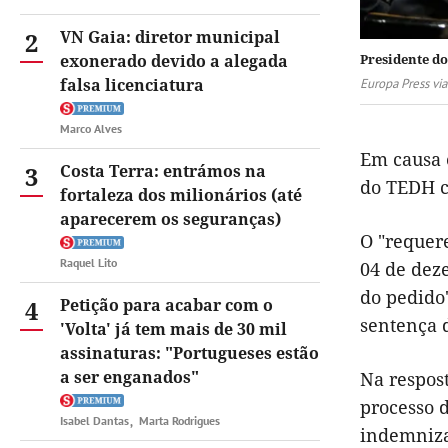
2
VN Gaia: diretor municipal
exonerado devido a alegada
Presidente d
falsa licenciatura
Europa Press vi
Marco Alves
Em causa e
3
Costa Terra: entrámos na
do TEDH c
fortaleza dos milionários (até
aparecerem os seguranças)
O "requer
Raquel Lito
04 de deze
do pedido
4
Petição para acabar com o
sentença d
'Volta' já tem mais de 30 mil
assinaturas: "Portugueses estão
a ser enganados"
Na respos
processo d
Isabel Dantas
Marta Rodrigues
indemniza