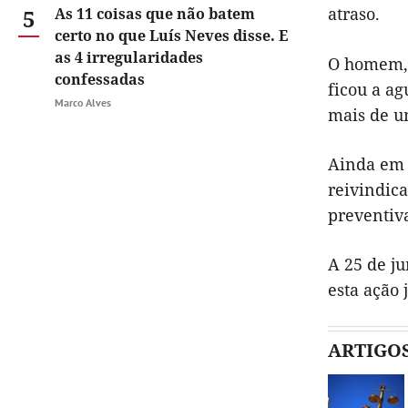
atraso.
5
As 11 coisas que não batem
certo no que Luís Neves disse. E
as 4 irregularidades
O homem, r
confessadas
ficou a ag
Marco Alves
mais de u
Ainda em 
reivindic
preventiv
A 25 de ju
esta ação
ARTIGO