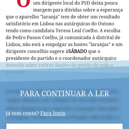
um dirigente local do PSD deixa pouca
margem para dúvidas sobre a esperança
que o aparelho "laranja" tem de obter um resultado
satisfatório em Lisboa nas autárquicas do Outono
tendo como candidata Teresa Leal Coelho. A escolha
de Pedro Passos Coelho, já comunicada à distrital de
Lisboa, não está a empolgar as hostes "laranjas" e um
dirigente concelhio sugere à
SÁBADO
que o
presidente do partido e o coordenador autárquico
deverão saber retirar ilações da gestão de todo o
processo.
PARA CONTINUAR A LER
Já tem conta?
Faça login