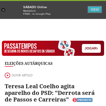
Sábado
SÁBADO Online
Assine
Iniciar Sessão
VIEW
×
Medialivre
FREE - In Google Play
PASSATEMPOS
›
JOGAR
DESCUBRA OS NOVOS DESAFIOS DA SÁBADO
ELEIÇÕES AUTÁRQUICAS
OUVIR ARTIGO
Teresa Leal Coelho agita
aparelho do PSD: "Derrota será
de Passos e Carreiras"