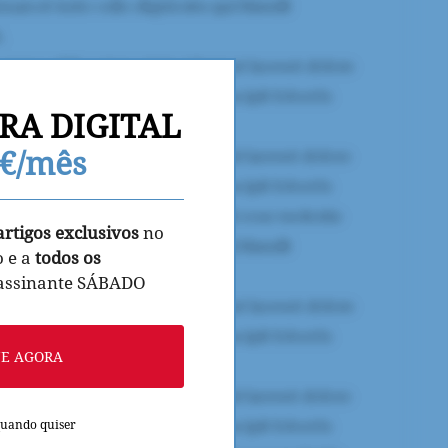
RA DIGITAL
9€/mês
artigos exclusivos
no
o e a
todos os
 assinante SÁBADO
NE AGORA
quando quiser