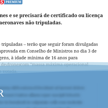
nes e se precisará de certificado ou licença
 aeronaves não tripuladas.
 tripuladas – terão que seguir foram divulgadas
 aprovada em Conselho de Ministros no dia 3 de
agens, à idade mínima de 16 anos para
s de
drones
com "massa máxima operacional
 e votada.
R