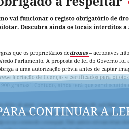
obrigado a respeitar
mo vai funcionar o registo obrigatório de dro
pilotar. Descubra ainda os locais interditos a
egras que os proprietários de
drones
– aeronaves não
site
do Parlamento. A proposta de lei do Governo foi
 obriga a uma autorização prévia antes de captar im
nes
e à criação de licenças e certificados para piloto
 900 gramas". Contudo, ainda terá que ser discutida
PARA CONTINUAR A LE