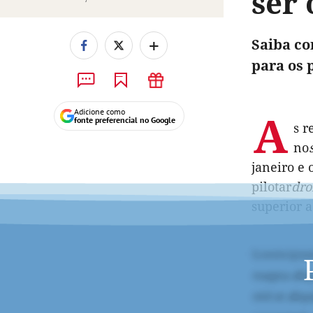
ser 
+
Saiba co
para os 
A
Adicione como
fonte preferencial no Google
s r
no
janeiro e
pilotar
dro
superior a