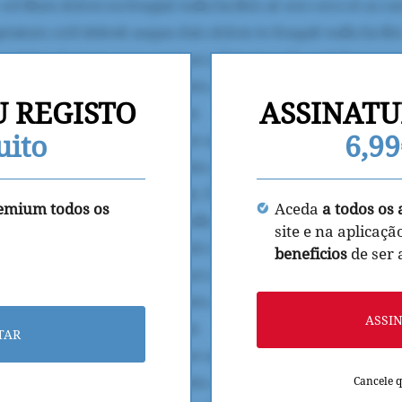
U REGISTO
ASSINATU
uito
6,9
remium todos os
Aceda
a todos os 
site e na aplicaçã
beneficios
de ser
ASSI
TAR
Cancele 