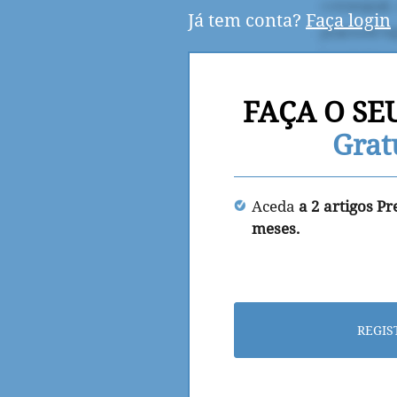
Já tem conta?
Faça login
FAÇA O SE
Grat
Aceda
a 2 artigos P
meses.
REGIS