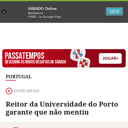
Sábado
SÁBADO Online
Assine
Iniciar Sessão
VIEW
×
Medialivre
FREE - In Google Play
PASSATEMPOS
›
JOGAR
DESCUBRA OS NOVOS DESAFIOS DA SÁBADO
PORTUGAL
OUVIR ARTIGO
Reitor da Universidade do Porto
garante que não mentiu