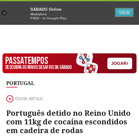
Sábado
SÁBADO Online
Assine
Iniciar Sessão
VIEW
×
Medialivre
FREE - In Google Play
PASSATEMPOS
›
JOGAR
DESCUBRA OS NOVOS DESAFIOS DA SÁBADO
PORTUGAL
OUVIR ARTIGO
Português detido no Reino Unido
com 11kg de cocaína escondidos
em cadeira de rodas