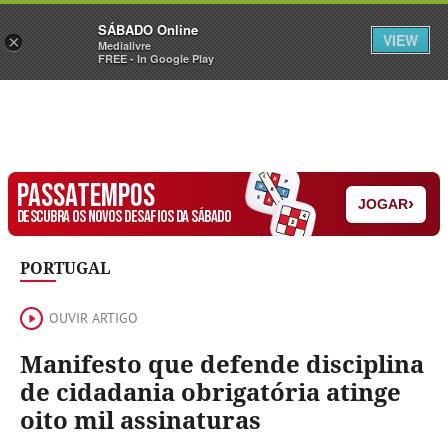
Sábado
SÁBADO Online
Assine
Iniciar Sessão
VIEW
×
Medialivre
FREE - In Google Play
PASSATEMPOS
›
JOGAR
DESCUBRA OS NOVOS DESAFIOS DA SÁBADO
PORTUGAL
OUVIR ARTIGO
Manifesto que defende disciplina
de cidadania obrigatória atinge
oito mil assinaturas