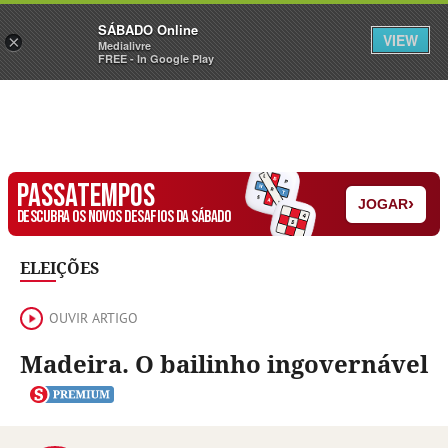
Sábado
SÁBADO Online
Assine
Iniciar Sessão
VIEW
×
Medialivre
FREE - In Google Play
PASSATEMPOS
›
JOGAR
DESCUBRA OS NOVOS DESAFIOS DA SÁBADO
ELEIÇÕES
OUVIR ARTIGO
Madeira. O bailinho ingovernável