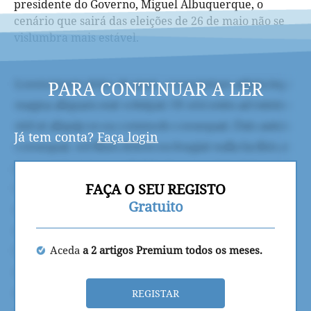
presidente do Governo, Miguel Albuquerque, o
cenário que sairá das eleições de 26 de maio não se
vislumbra mais estável.
PARA CONTINUAR A LER
Já tem conta?
Faça login
FAÇA O SEU REGISTO
Gratuito
Aceda
a 2 artigos Premium todos os meses.
REGISTAR