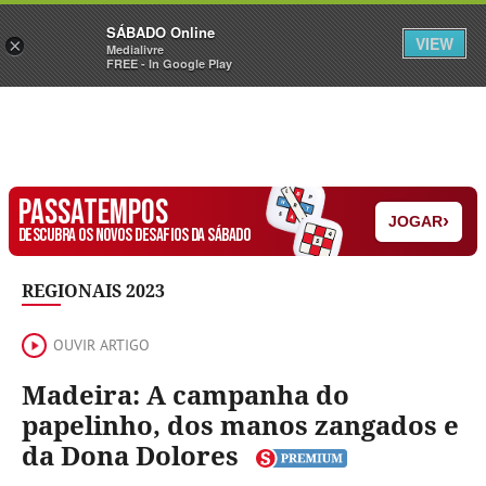
Sábado
SÁBADO Online
Assine
Iniciar Sessão
VIEW
×
Medialivre
FREE - In Google Play
PASSATEMPOS
›
JOGAR
DESCUBRA OS NOVOS DESAFIOS DA SÁBADO
REGIONAIS 2023
OUVIR ARTIGO
Madeira: A campanha do
papelinho, dos manos zangados e
da Dona Dolores