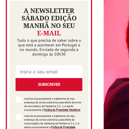
A NEWSLETTER
SÁBADO EDIÇÃO
MANHÃ NO SEU
E-MAIL
Tudo o que precisa de saber sobre o
que está a acontecer em Portugal e
no mundo. Enviada de segunda a
domingo às 10h30
SUBSCREVER
Autorizo expressamente o tratamento do meu
endereço de correio eletrónico para efeito de envio
de newsletters da Medialivre S.A.. Li e aceito
expressamente a
Política de Privacidade Medialivre
.
Autorizo expressamente o tratamento do meu
endereço de correio eletrónico para efeito de
comunicações de marketing da Medialivre S.A..Li e
aceito expressamente a
Política de Privacidade