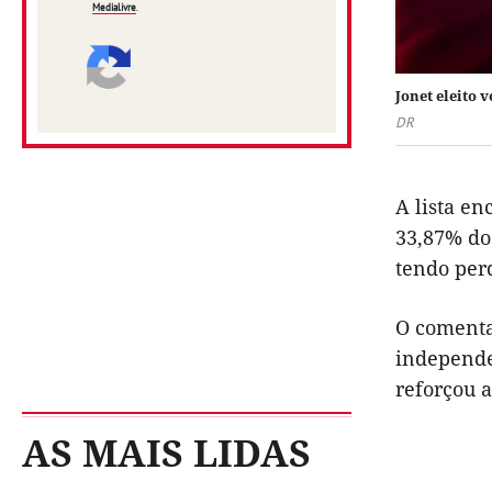
Medialivre
.
Jonet eleito 
DR
A lista en
33,87% do
tendo per
O comenta
independe
reforçou 
AS MAIS LIDAS