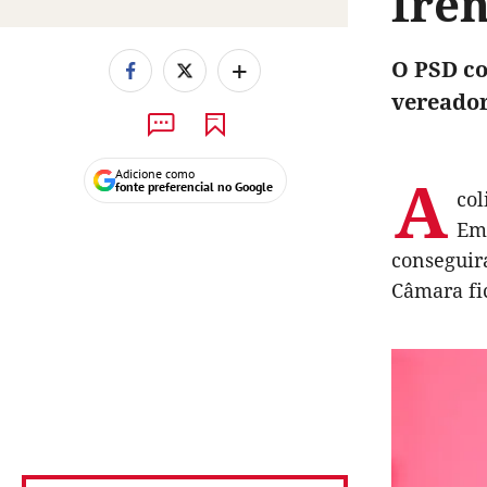
fre
+
O PSD co
vereador
A
Adicione como
fonte preferencial no Google
col
Em 
conseguir
Câmara fi