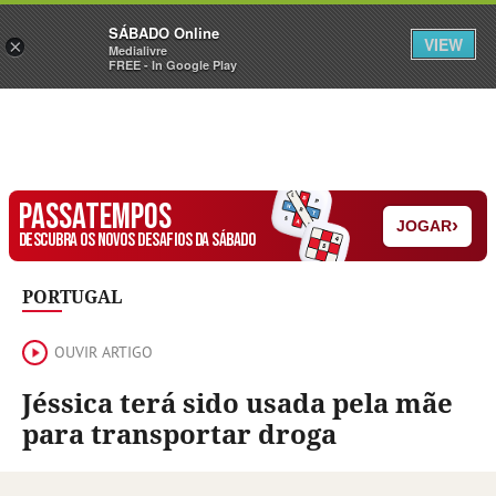
Sábado
SÁBADO Online
Assine
Iniciar Sessão
VIEW
×
Medialivre
FREE - In Google Play
PASSATEMPOS
›
JOGAR
DESCUBRA OS NOVOS DESAFIOS DA SÁBADO
PORTUGAL
OUVIR ARTIGO
Jéssica terá sido usada pela mãe
para transportar droga