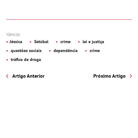
TÓPICOS
Jéssica
Setúbal
crime
lei e justiça
questões sociais
dependência
crime
tráfico de droga
Artigo Anterior
Próximo Artigo