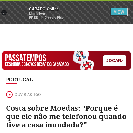
Sábado
SÁBADO Online
Assine
Iniciar Sessão
VIEW
×
Medialivre
FREE - In Google Play
PASSATEMPOS
›
JOGAR
DESCUBRA OS NOVOS DESAFIOS DA SÁBADO
PORTUGAL
OUVIR ARTIGO
Costa sobre Moedas: "Porque é
que ele não me telefonou quando
tive a casa inundada?"