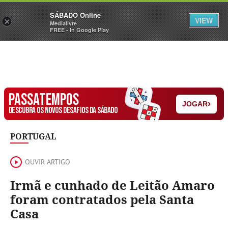
Sábado
SÁBADO Online
Assine
Iniciar Sessão
VIEW
×
Medialivre
FREE - In Google Play
PASSATEMPOS
›
JOGAR
DESCUBRA OS NOVOS DESAFIOS DA SÁBADO
PORTUGAL
OUVIR ARTIGO
Irmã e cunhado de Leitão Amaro
foram contratados pela Santa
Casa