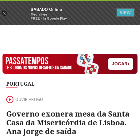
Sábado
SÁBADO Online
Assine
Iniciar Sessão
VIEW
×
Medialivre
FREE - In Google Play
PASSATEMPOS
›
JOGAR
DESCUBRA OS NOVOS DESAFIOS DA SÁBADO
PORTUGAL
OUVIR ARTIGO
Governo exonera mesa da Santa
Casa da Misericórdia de Lisboa.
Ana Jorge de saída