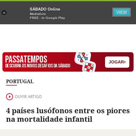
Sábado
SÁBADO Online
Assine
Iniciar Sessão
VIEW
×
Medialivre
FREE - In Google Play
PASSATEMPOS
›
JOGAR
DESCUBRA OS NOVOS DESAFIOS DA SÁBADO
PORTUGAL
OUVIR ARTIGO
4 países lusófonos entre os piores
na mortalidade infantil