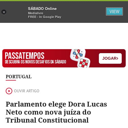
Sábado
SÁBADO Online
Assine
Iniciar Sessão
VIEW
×
Medialivre
FREE - In Google Play
PASSATEMPOS
›
JOGAR
DESCUBRA OS NOVOS DESAFIOS DA SÁBADO
PORTUGAL
OUVIR ARTIGO
Parlamento elege Dora Lucas
Neto como nova juíza do
Tribunal Constitucional