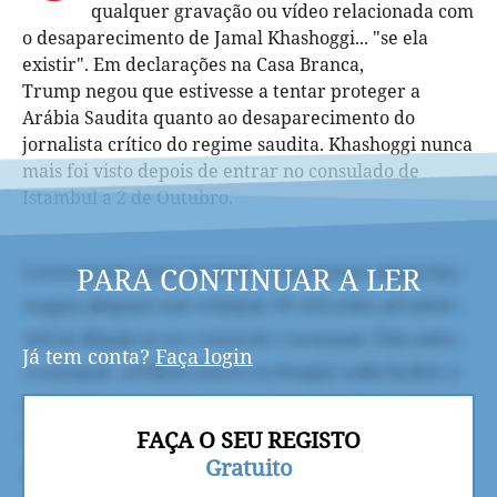
qualquer gravação ou vídeo relacionada com
o desaparecimento de Jamal Khashoggi... "se ela
existir". Em declarações na Casa Branca,
Trump negou que estivesse a tentar proteger a
Arábia Saudita quanto ao desaparecimento do
jornalista crítico do regime saudita. Khashoggi nunca
mais foi visto depois de entrar no consulado de
Istambul a 2 de Outubro.
PARA CONTINUAR A LER
Já tem conta?
Faça login
FAÇA O SEU REGISTO
Gratuito