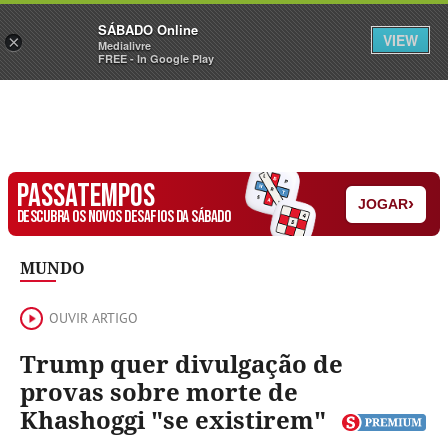
Sábado
SÁBADO Online
Assine
Iniciar Sessão
VIEW
×
Medialivre
FREE - In Google Play
PASSATEMPOS
›
JOGAR
DESCUBRA OS NOVOS DESAFIOS DA SÁBADO
MUNDO
OUVIR ARTIGO
Trump quer divulgação de
provas sobre morte de
Khashoggi "se existirem"