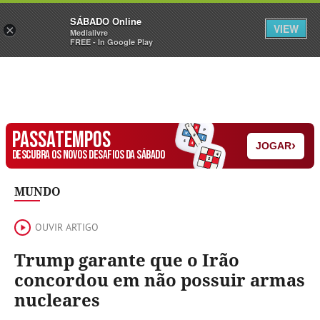
Sábado
SÁBADO Online
Assine
Iniciar Sessão
VIEW
×
Medialivre
FREE - In Google Play
PASSATEMPOS
›
JOGAR
DESCUBRA OS NOVOS DESAFIOS DA SÁBADO
MUNDO
OUVIR ARTIGO
Trump garante que o Irão
concordou em não possuir armas
nucleares