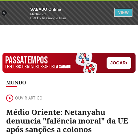
Sábado
SÁBADO Online
Assine
Iniciar Sessão
VIEW
×
Medialivre
FREE - In Google Play
PASSATEMPOS
›
JOGAR
DESCUBRA OS NOVOS DESAFIOS DA SÁBADO
MUNDO
OUVIR ARTIGO
Médio Oriente: Netanyahu
denuncia "falência moral" da UE
após sanções a colonos