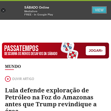
Sábado
SÁBADO Online
Assine
Iniciar Sessão
VIEW
×
Medialivre
FREE - In Google Play
PASSATEMPOS
›
JOGAR
DESCUBRA OS NOVOS DESAFIOS DA SÁBADO
MUNDO
OUVIR ARTIGO
Lula defende exploração de
Petróleo na Foz do Amazonas
antes que Trump revindique a
área