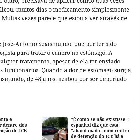
tro, precisava de aplicar colírio duas vezes
xplicou, muitos dias o medicamento simplesmente
 Muitas vezes parece que estou a ver através de
de José-Antonio Segismundo, que por ter sido
gista para tratar o cancro no estômago. A
alquer tratamento, apesar de ela ter enviado
aos funcionários. Quando a dor de estômago surgia,
gismundo, de 48 anos, acabou por ser deportado
enta e
"É como se não existisse":
r dentro dos
espanhol diz que está
enção do ICE
"abandonado" num centro
de detenção do ICE há 6