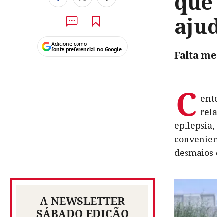
que
aju
Adicione como
fonte preferencial no Google
Falta me
C
ent
rel
epilepsia,
convenien
desmaios 
A NEWSLETTER
SÁBADO EDIÇÃO