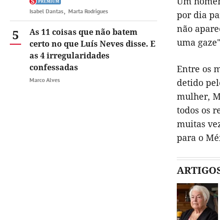
Um homem 
Isabel Dantas
Marta Rodrigues
por dia p
não aparec
5
As 11 coisas que não batem
uma gaze"
certo no que Luís Neves disse. E
as 4 irregularidades
confessadas
Entre os m
Marco Alves
detido pel
mulher, M
todos os r
muitas ve
para o Méx
ARTIGO