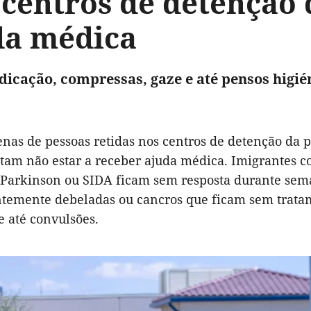
 centros de detenção 
da médica
dicação, compressas, gaze e até pensos higié
enas de pessoas retidas nos centros de detenção da p
atam não estar a receber ajuda médica. Imigrantes c
 Parkinson ou SIDA ficam sem resposta durante seman
temente debeladas ou cancros que ficam sem trata
e até convulsões.