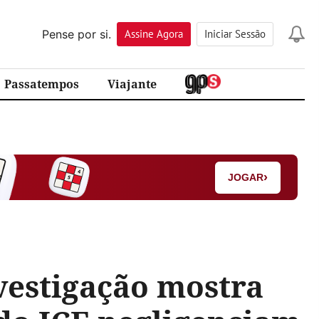
Pense por si.
Assine
Agora
Iniciar Sessão
Passatempos
Viajante
›
JOGAR
nvestigação mostra