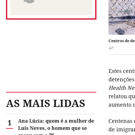
Centros de de
AP
Estes cen
detenções 
Health N
relatou q
AS MAIS LIDAS
aumento n
Centenas 
1
Ana Lúcia: quem é a mulher de
Luís Neves, o homem que se
de imigra