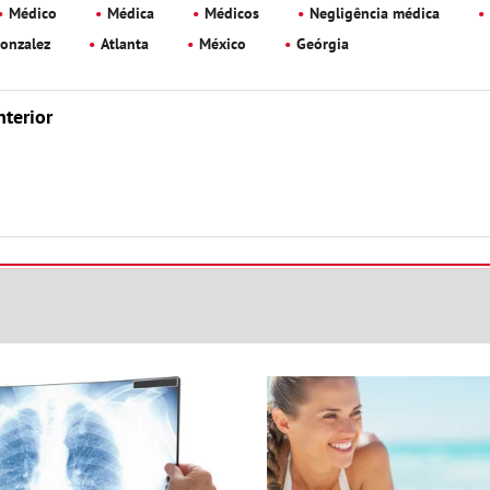
Médico
Médica
Médicos
Negligência médica
Gonzalez
Atlanta
México
Geórgia
nterior