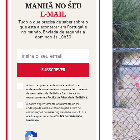
MANHÃ NO SEU
E-MAIL
Tudo o que precisa de saber sobre o
que está a acontecer em Portugal e
no mundo. Enviada de segunda a
domingo às 10h30
SUBSCREVER
Autorizo expressamente o tratamento do meu
endereço de correio eletrónico para efeito de envio
de newsletters da Medialivre S.A.. Li e aceito
expressamente a
Política de Privacidade Medialivre
.
Autorizo expressamente o tratamento do meu
endereço de correio eletrónico para efeito de
comunicações de marketing da Medialivre S.A..Li e
aceito expressamente a
Política de Privacidade
Medialivre
.