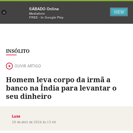
Sábado
SÁBADO Online
Assine
Iniciar Sessão
VIEW
×
Medialivre
FREE - In Google Play
INSÓLITO
OUVIR ARTIGO
Homem leva corpo da irmã a
banco na Índia para levantar o
seu dinheiro
Lusa
28 de abril de 2026 às 13:46