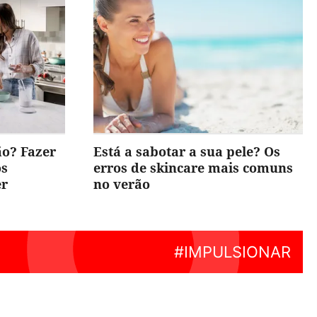
ão? Fazer
Está a sabotar a sua pele? Os
os
erros de skincare mais comuns
er
no verão