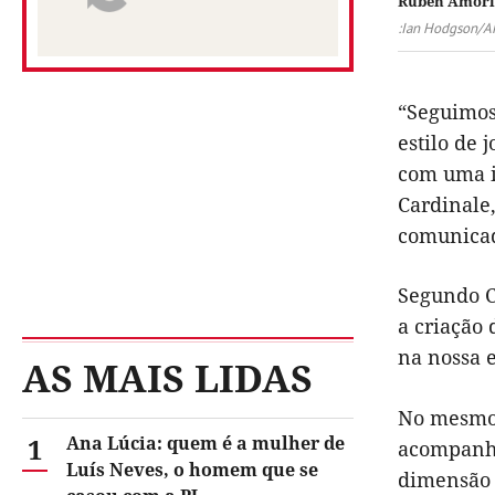
Rúben Amorim
:Ian Hodgson/A
“Seguimos
estilo de
com uma i
Cardinale
comunica
Segundo C
a criação
na nossa e
AS MAIS LIDAS
No mesmo 
1
Ana Lúcia: quem é a mulher de
acompanha
Luís Neves, o homem que se
dimensão 