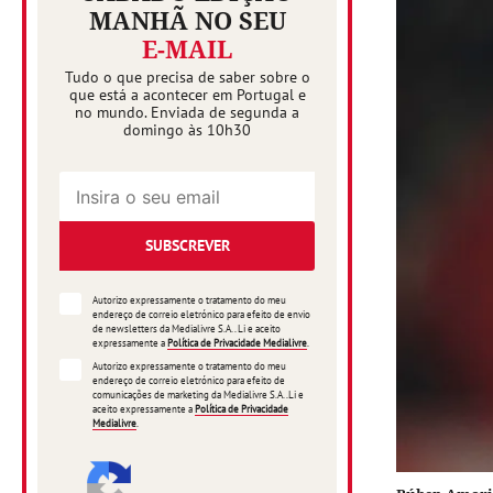
MANHÃ NO SEU
E-MAIL
Tudo o que precisa de saber sobre o
que está a acontecer em Portugal e
no mundo. Enviada de segunda a
domingo às 10h30
SUBSCREVER
Autorizo expressamente o tratamento do meu
endereço de correio eletrónico para efeito de envio
de newsletters da Medialivre S.A.. Li e aceito
expressamente a
Política de Privacidade Medialivre
.
Autorizo expressamente o tratamento do meu
endereço de correio eletrónico para efeito de
comunicações de marketing da Medialivre S.A..Li e
aceito expressamente a
Política de Privacidade
Medialivre
.