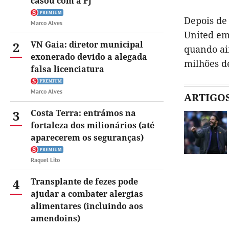
casou com a PJ
Depois de
Marco Alves
United em
2
VN Gaia: diretor municipal
quando ai
exonerado devido a alegada
milhões de
falsa licenciatura
Marco Alves
ARTIGO
3
Costa Terra: entrámos na
fortaleza dos milionários (até
aparecerem os seguranças)
Raquel Lito
4
Transplante de fezes pode
ajudar a combater alergias
alimentares (incluindo aos
amendoins)