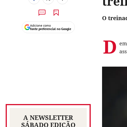
tre
O treina
Adicione como
fonte preferencial no Google
D
em
ass
A NEWSLETTER
SÁBADO EDIÇÃO