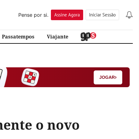
Pense por si.
Assine
Agora
Iniciar Sessão
Passatempos
Viajante
›
JOGAR
mente o novo