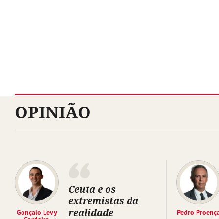
OPINIÃO
Ceuta e os
extremistas da
realidade
Gonçalo Levy
Pedro Proenç