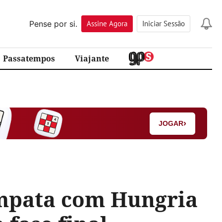
Pense por si.
Assine
Agora
Iniciar Sessão
Passatempos
Viajante
›
JOGAR
empata com Hungria