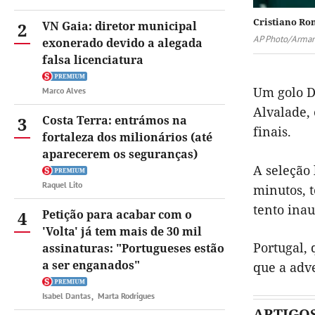
Cristiano Ro
2
VN Gaia: diretor municipal
AP Photo/Arman
exonerado devido a alegada
falsa licenciatura
Um golo Do
Marco Alves
Alvalade, 
3
Costa Terra: entrámos na
finais.
fortaleza dos milionários (até
aparecerem os seguranças)
A seleção 
Raquel Lito
minutos, 
tento inau
4
Petição para acabar com o
'Volta' já tem mais de 30 mil
Portugal, 
assinaturas: "Portugueses estão
a ser enganados"
que a adve
Isabel Dantas
Marta Rodrigues
ARTIGO