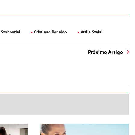
 Szoboszlai
Cristiano Ronaldo
Attila Szalai
Próximo Artigo