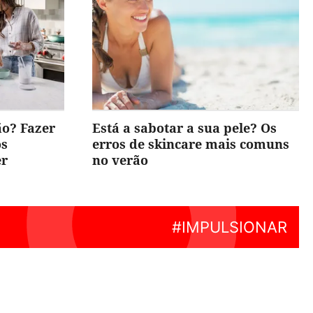
ão? Fazer
Está a sabotar a sua pele? Os
os
erros de skincare mais comuns
er
no verão