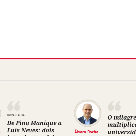
Justa Causa
O milagre
De Pina Manique a
multiplic
Luís Neves: dois
universi
a
Álvaro Rocha