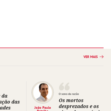
VER MAIS
O sono da razão
 da
Os mortos
ação das
desprezados e os
dades
João Paulo