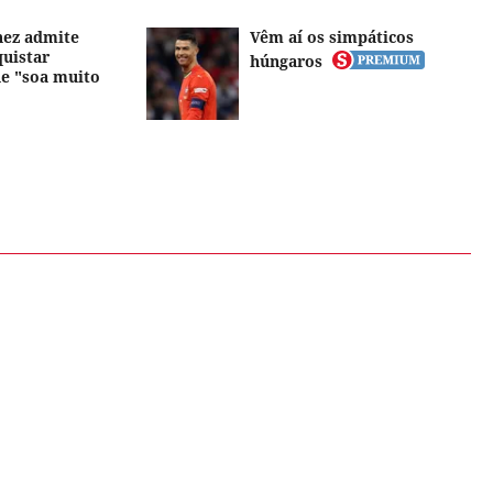
nez admite
Vêm aí os simpáticos
uistar
húngaros
e "soa muito