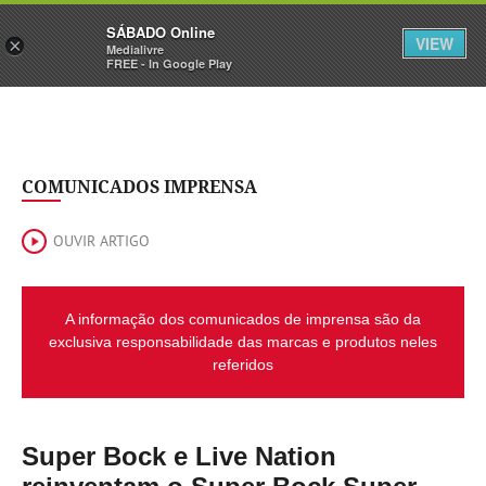
Sábado
SÁBADO Online
Assine
Iniciar Sessão
VIEW
×
Medialivre
FREE - In Google Play
COMUNICADOS IMPRENSA
OUVIR ARTIGO
A informação dos comunicados de imprensa são da
exclusiva responsabilidade das marcas e produtos neles
referidos
Super Bock e Live Nation