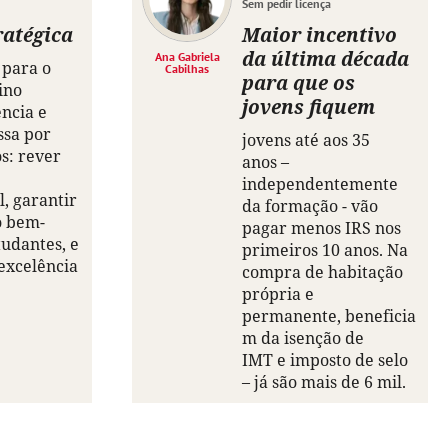
Sem pedir licença
ratégica
Maior incentivo
da última década
Ana Gabriela
 para o
Cabilhas
para que os
ino
jovens fiquem
ência e
ssa por
jovens até aos 35
os: rever
anos –
independentemente
, garantir
da formação - vão
o bem-
pagar menos IRS nos
tudantes, e
primeiros 10 anos. Na
excelência
compra de habitação
própria e
permanente, beneficia
m da isenção de
IMT e imposto de selo
– já são mais de 6 mil.