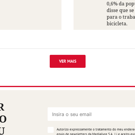
0,6% da pop
disse que se
para o trab
bicicleta.
VER MAIS
R
ÃO
U
Autorizo expressamente o tratamento do meu endereço
envio de newsletters da Medialivre S.A.. Li e aceito 