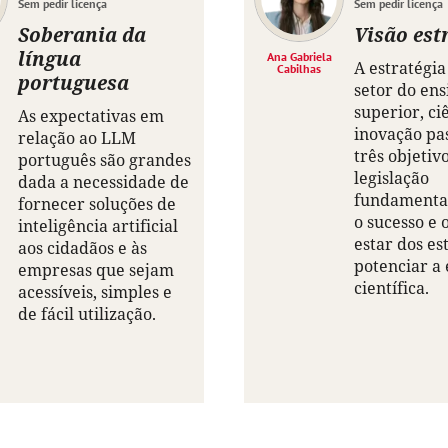
Sem pedir licença
Sem pedir licença
Soberania da
Visão est
língua
Ana Gabriela
A estratégia
Cabilhas
portuguesa
setor do ens
superior, ci
As expectativas em
inovação pa
relação ao LLM
três objetiv
português são grandes
legislação
dada a necessidade de
fundamental
fornecer soluções de
o sucesso e 
inteligência artificial
estar dos es
aos cidadãos e às
potenciar a 
empresas que sejam
científica.
acessíveis, simples e
de fácil utilização.