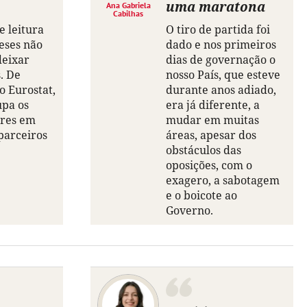
uma maratona
Ana Gabriela
Cabilhas
e leitura
O tiro de partida foi
eses não
dado e nos primeiros
deixar
dias de governação o
. De
nosso País, que esteve
o Eurostat,
durante anos adiado,
upa os
era já diferente, a
ares em
mudar em muitas
parceiros
áreas, apesar dos
obstáculos das
oposições, com o
exagero, a sabotagem
e o boicote ao
Governo.