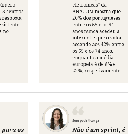
número
eletrónicas" da
 18 centros
ANACOM mostra que
a resposta
20% dos portugueses
existente
entre os 55 e os 64
e no
anos nunca acedeu à
internet e que o valor
ascende aos 42% entre
os 65 e os 74 anos,
enquanto a média
europeia é de 8% e
22%, respetivamente.
Sem pedir licença
 para os
Não é um sprint, é