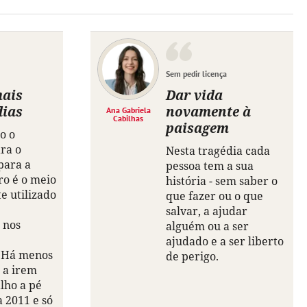
Sem pedir licença
mais
Dar vida
dias
novamente à
Ana Gabriela
Cabilhas
paisagem
o o
ra o
Nesta tragédia cada
para a
pessoa tem a sua
ro é o meio
história - sem saber o
e utilizado
que fazer ou o que
salvar, a ajudar
 nos
alguém ou a ser
ajudado e a ser liberto
. Há menos
de perigo.
 a irem
lho a pé
 2011 e só