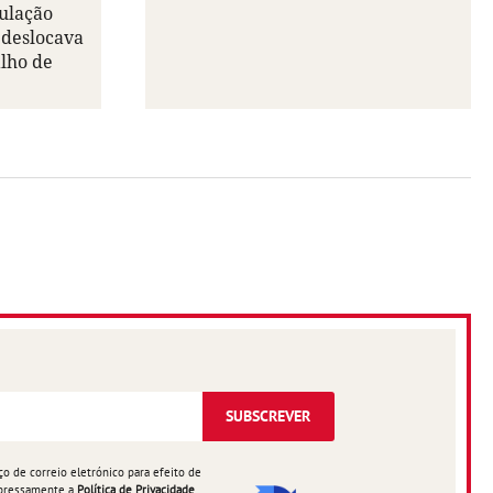
ulação
 deslocava
alho de
SUBSCREVER
 de correio eletrónico para efeito de
expressamente a
Política de Privacidade