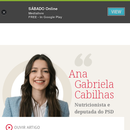
Sábado
SÁBADO Online
Assine
Iniciar Sessão
VIEW
×
Medialivre
FREE - In Google Play
Ana
Gabriela
Cabilhas
Nutricionista e
deputada do PSD
OUVIR ARTIGO