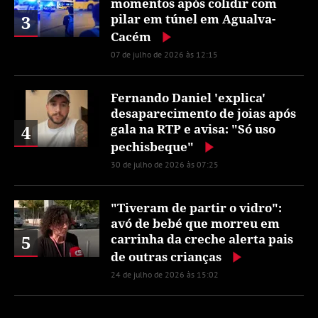
momentos após colidir com
3
pilar em túnel em Agualva-
Cacém
07 de julho de 2026 às 12:15
Fernando Daniel 'explica'
desaparecimento de joias após
4
gala na RTP e avisa: "Só uso
pechisbeque"
30 de julho de 2026 às 07:25
"Tiveram de partir o vidro":
avó de bebé que morreu em
5
carrinha da creche alerta pais
de outras crianças
24 de julho de 2026 às 15:02