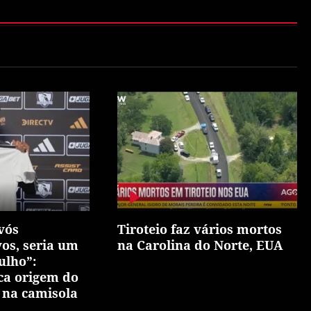
vós
Tiroteio faz vários mortos
vos, seria um
na Carolina do Norte, EUA
ulho”:
ca origem do
 na camisola