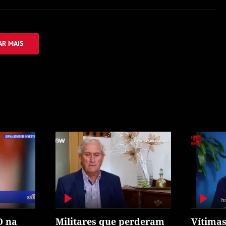
R MAIS
O na
Militares que perderam
Vítimas