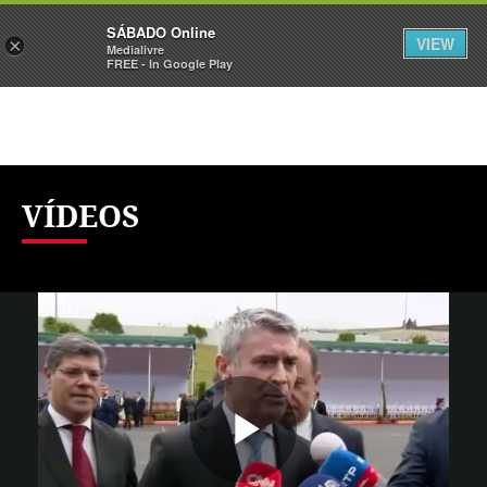
Sábado
SÁBADO Online
Assine
Iniciar Sessão
VIEW
×
Medialivre
FREE - In Google Play
VÍDEOS
Reproduzi