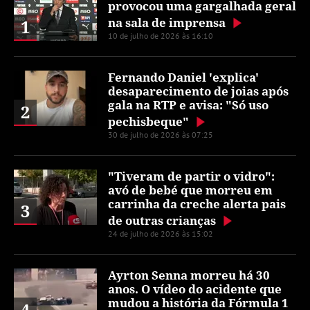
provocou uma gargalhada geral
na sala de imprensa
1
10 de julho de 2026 às 16:10
Fernando Daniel 'explica'
desaparecimento de joias após
gala na RTP e avisa: "Só uso
2
pechisbeque"
30 de julho de 2026 às 07:25
"Tiveram de partir o vidro":
avó de bebé que morreu em
carrinha da creche alerta pais
3
de outras crianças
24 de julho de 2026 às 15:02
Ayrton Senna morreu há 30
anos. O vídeo do acidente que
mudou a história da Fórmula 1
4