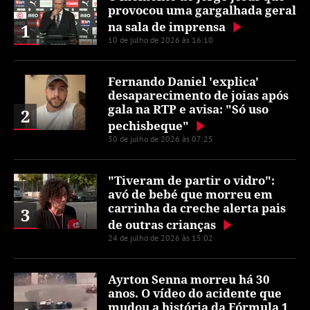
provocou uma gargalhada geral
na sala de imprensa
1
10 de julho de 2026 às 16:10
Fernando Daniel 'explica'
desaparecimento de joias após
gala na RTP e avisa: "Só uso
2
pechisbeque"
30 de julho de 2026 às 07:25
"Tiveram de partir o vidro":
avó de bebé que morreu em
carrinha da creche alerta pais
3
de outras crianças
24 de julho de 2026 às 15:02
Ayrton Senna morreu há 30
anos. O vídeo do acidente que
mudou a história da Fórmula 1