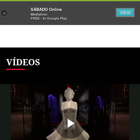
Sábado
SÁBADO Online
Assine
Iniciar Sessão
VIEW
×
Medialivre
FREE - In Google Play
VÍDEOS
Reproduzi