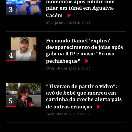
momentos após colidir com
3
pilar em túnel em Agualva-
Cacém
07 de julho de 2026 às 12:15
Fernando Daniel 'explica'
desaparecimento de joias após
4
gala na RTP e avisa: "Só uso
pechisbeque"
30 de julho de 2026 às 07:25
"Tiveram de partir o vidro":
avó de bebé que morreu em
5
carrinha da creche alerta pais
de outras crianças
24 de julho de 2026 às 15:02