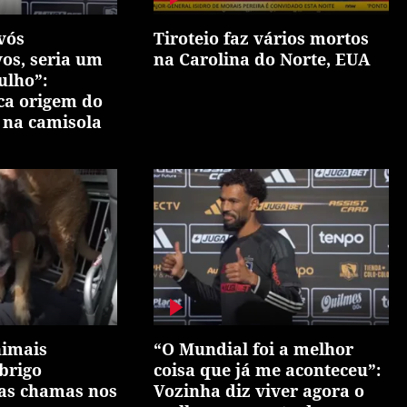
vós
Tiroteio faz vários mortos
vos, seria um
na Carolina do Norte, EUA
ulho”:
ca origem do
 na camisola
nimais
“O Mundial foi a melhor
brigo
coisa que já me aconteceu”:
as chamas nos
Vozinha diz viver agora o