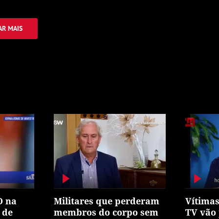
R MAIS
O na
Militares que perderam
Vítimas
 de
membros do corpo sem
TV vão 