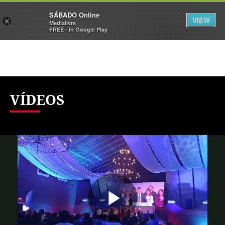
Sábado
SÁBADO Online
Assine
Iniciar Sessão
VIEW
×
Medialivre
FREE - In Google Play
VÍDEOS
Reproduzi