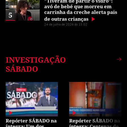
"Tiveram de partir o vidro":
avó de bebé que morreu em
carrinha da creche alerta pais
5
de outras crianças
24 de julho de 2026 às 15:02
INVESTIGAÇÃO
SÁBADO
Repórter SÁBADO na
Repórter SÁBADO na
íntegra: Um dos
íntegra: Centenas de