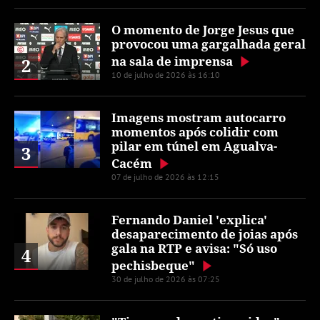
O momento de Jorge Jesus que
provocou uma gargalhada geral
na sala de imprensa
2
10 de julho de 2026 às 16:10
Imagens mostram autocarro
momentos após colidir com
pilar em túnel em Agualva-
3
Cacém
07 de julho de 2026 às 12:15
Fernando Daniel 'explica'
desaparecimento de joias após
gala na RTP e avisa: "Só uso
4
pechisbeque"
30 de julho de 2026 às 07:25