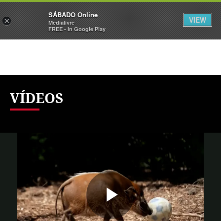
Sábado
SÁBADO Online
Assine
Iniciar Sessão
VIEW
×
Medialivre
FREE - In Google Play
VÍDEOS
Reproduzi