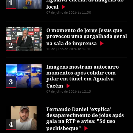
1
local
07 de julho de 2026 às 11:30
O momento de Jorge Jesus que
provocou uma gargalhada geral
na sala de imprensa
2
10 de julho de 2026 às 16:10
Imagens mostram autocarro
momentos após colidir com
pilar em túnel em Agualva-
3
Cacém
07 de julho de 2026 às 12:15
Fernando Daniel 'explica'
desaparecimento de joias após
gala na RTP e avisa: "Só uso
4
pechisbeque"