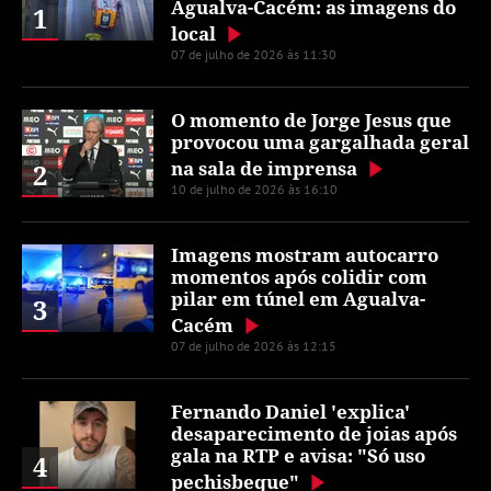
Agualva-Cacém: as imagens do
1
local
07 de julho de 2026 às 11:30
O momento de Jorge Jesus que
provocou uma gargalhada geral
na sala de imprensa
2
10 de julho de 2026 às 16:10
Imagens mostram autocarro
momentos após colidir com
pilar em túnel em Agualva-
3
Cacém
07 de julho de 2026 às 12:15
Fernando Daniel 'explica'
desaparecimento de joias após
gala na RTP e avisa: "Só uso
4
pechisbeque"