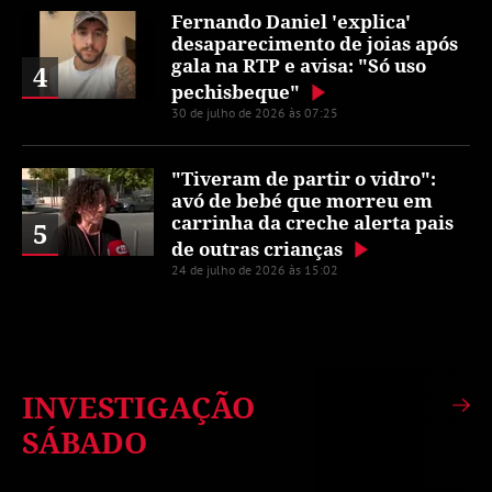
Fernando Daniel 'explica'
desaparecimento de joias após
gala na RTP e avisa: "Só uso
4
pechisbeque"
30 de julho de 2026 às 07:25
"Tiveram de partir o vidro":
avó de bebé que morreu em
carrinha da creche alerta pais
5
de outras crianças
24 de julho de 2026 às 15:02
INVESTIGAÇÃO
SÁBADO