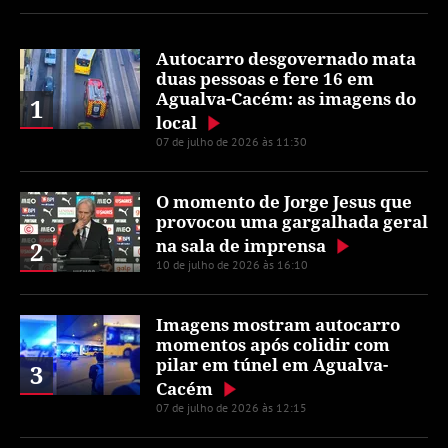
Autocarro desgovernado mata
duas pessoas e fere 16 em
Agualva-Cacém: as imagens do
1
local
07 de julho de 2026 às 11:30
O momento de Jorge Jesus que
provocou uma gargalhada geral
na sala de imprensa
2
10 de julho de 2026 às 16:10
Imagens mostram autocarro
momentos após colidir com
pilar em túnel em Agualva-
3
Cacém
07 de julho de 2026 às 12:15