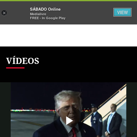
Sábado
SÁBADO Online
Assine
Iniciar Sessão
VIEW
×
Medialivre
FREE - In Google Play
VÍDEOS
Reproduzi