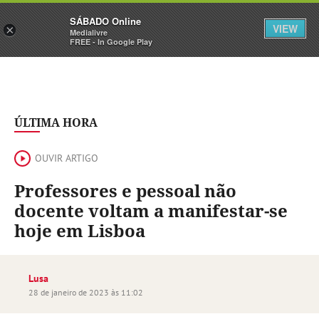
Sábado
SÁBADO Online
Assine
Iniciar Sessão
VIEW
×
Medialivre
FREE - In Google Play
ÚLTIMA HORA
OUVIR ARTIGO
Professores e pessoal não
docente voltam a manifestar-se
hoje em Lisboa
Lusa
28 de janeiro de 2023 às 11:02