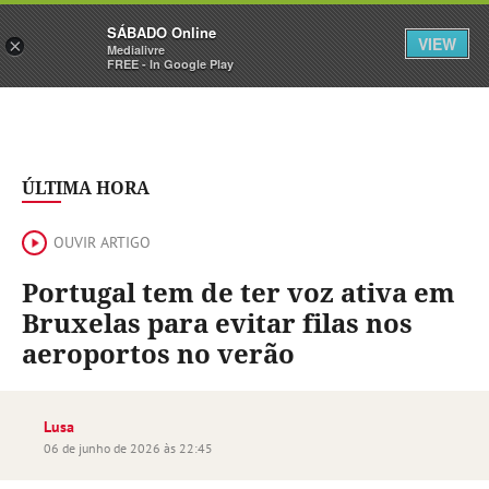
Sábado
SÁBADO Online
Assine
Iniciar Sessão
VIEW
×
Medialivre
FREE - In Google Play
ÚLTIMA HORA
OUVIR ARTIGO
Portugal tem de ter voz ativa em
Bruxelas para evitar filas nos
aeroportos no verão
Lusa
06 de junho de 2026 às 22:45