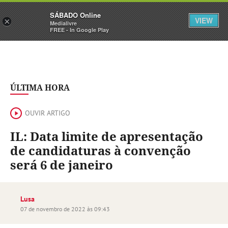
Sábado
SÁBADO Online
Assine
Iniciar Sessão
VIEW
×
Medialivre
FREE - In Google Play
ÚLTIMA HORA
OUVIR ARTIGO
IL: Data limite de apresentação
de candidaturas à convenção
será 6 de janeiro
Lusa
07 de novembro de 2022 às 09:43