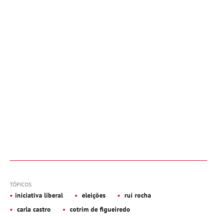
TÓPICOS
iniciativa liberal
eleições
rui rocha
carla castro
cotrim de figueiredo