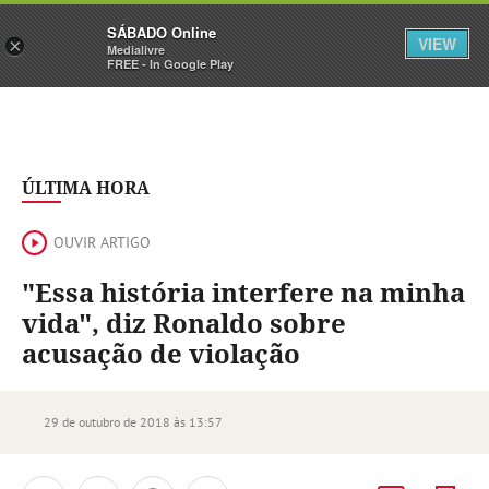
Sábado
SÁBADO Online
Assine
Iniciar Sessão
VIEW
×
Medialivre
FREE - In Google Play
ÚLTIMA HORA
OUVIR ARTIGO
"Essa história interfere na minha
vida", diz Ronaldo sobre
acusação de violação
29 de outubro de 2018 às 13:57